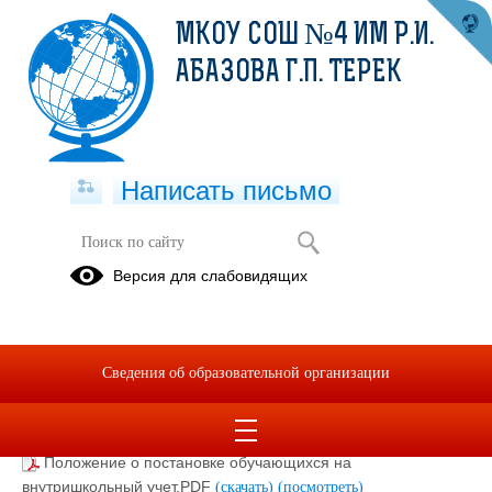
МКОУ СОШ №4 ИМ Р.И.
АБАЗОВА Г.П. ТЕРЕК
Написать письмо
Совет профилактики
Версия для слабовидящих
правонарушений
Положение о совете профилактики.PDF
(скачать)
(посмотреть)
Сведения об образовательной организации
Результаты выполнения плановых мероприятий по
профилактике правонарушений несовершеннолетних за
истекший период 2025 год.PDF
(скачать)
(посмотреть)
Положение о постановке обучающихся на
внутришкольный учет.PDF
(скачать)
(посмотреть)