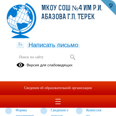
МКОУ СОШ №4 ИМ Р.И.
АБАЗОВА Г.П. ТЕРЕК
Написать письмо
Противодействие коррупции
Версия для слабовидящих
Нормативные
Антикоррупционная
Методические
правовые и
экспертиза
материалы
иные акты в
Сведения об образовательной организации
сфере
противодействия
коррупции
Формы
Сведения о
Комиссия
документов,
доходах,
по