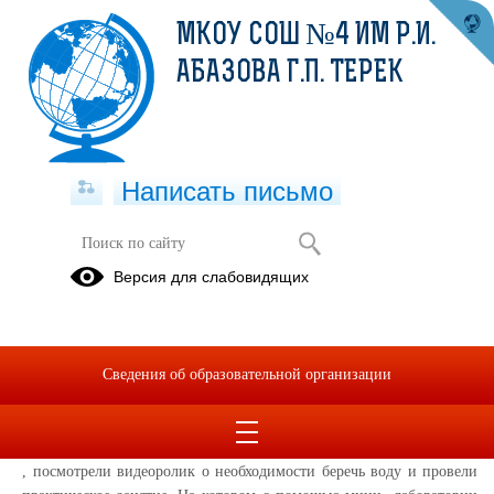
МКОУ СОШ №4 ИМ Р.И.
АБАЗОВА Г.П. ТЕРЕК
Написать письмо
Практическая работа по
Версия для слабовидящих
определению загрязнения воды
22.01.2025
21.01.2025г. обучающиеся МКОУ СОШ 4 на занятии
Сведения об образовательной организации
дополнительного образования "Юный исследоаатель" провели
практическую работу по определению загрязнения воды. На
которой они познакомились с видами загрязнения воды в природе
, посмотрели видеоролик о необходимости беречь воду и провели